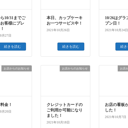
ら10/31までご
本日、カップケーキ
10/26はグ
のお客様にプレ
お一つサービス中！
プン日！
ト！
2021年10月26日
2021年10月24日
10月27日
続きを読む
続きを読む
続き
お店からのお知らせ
お店からのお知らせ
お店
な料金！
クレジットカードの
お店の看板
ご利用か可能になり
した！
10月20日
ました！
2021年10月7日
2021年10月18日