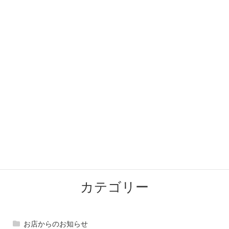
ホットペッパービューティー 『ビビビ祭』
2026年1月16日
新春！なんぴらお店めぐり
2026年1月16日
2025-2026年末年始営業のお知らせ
2025年12月28日
10/26は4周年！
2025年10月8日
2025年のなんぴら夏まつりは7/30開催です！
2025年7月12日
LINE公式アカウント 友だち募集中
2025年6月30日
カテゴリー
お店からのお知らせ